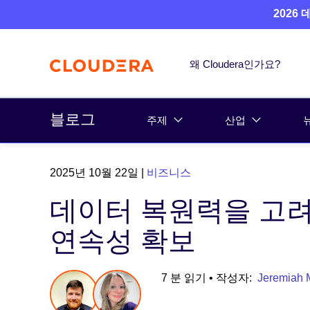
2026
왜 Cloudera인가요?
블로그
주제
산업
2025년 10월 22일
|
비즈니스
데이터 복원력을 고려한
연속성 확보
7 분 읽기
• 작성자:
Jeremiah 