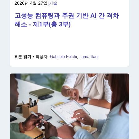
2026년 4월 27일
|
기술
고성능 컴퓨팅과 주권 기반 AI 간 격차
해소 - 제1부(총 3부)
9 분 읽기 •
작성자:
Gabriele Folchi
,
Lama Itani