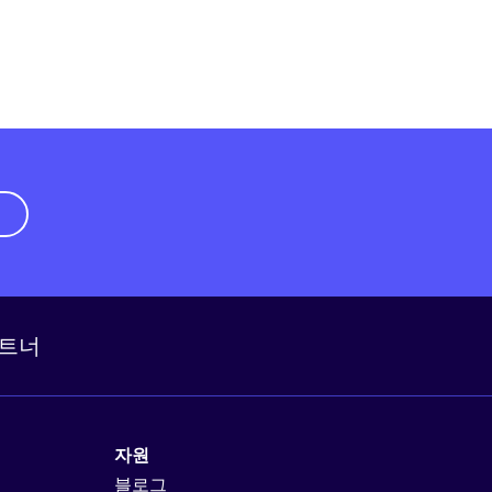
기
트너
자원
블로그