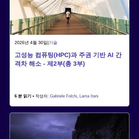
2026년 4월 30일
|
기술
고성능 컴퓨팅(HPC)과 주권 기반 AI 간
격차 해소 - 제2부(총 3부)
6 분 읽기 •
작성자:
Gabriele Folchi
,
Lama Itani