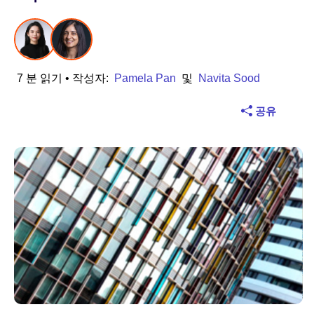
산업
금융 서비스
7 분 읽기
• 작성자:
Pamela Pan
및
Navita Sood
제조
공유
보험
통신
기술
공공 부문
의료
교육