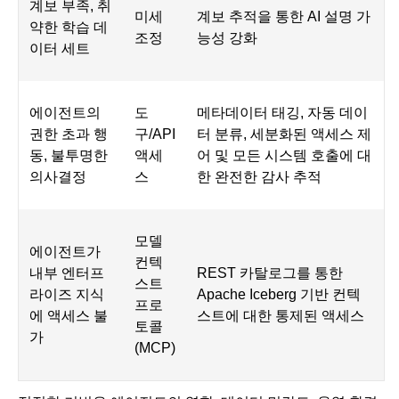
계보 부족, 취
미세
계보 추적을 통한 AI 설명 가
약한 학습 데
조정
능성 강화
이터 세트
에이전트의
도
메타데이터 태깅, 자동 데이
권한 초과 행
구/API
터 분류, 세분화된 액세스 제
동, 불투명한
액세
어 및 모든 시스템 호출에 대
의사결정
스
한 완전한 감사 추적
모델
에이전트가
컨텍
내부 엔터프
REST 카탈로그를 통한
스트
라이즈 지식
Apache Iceberg 기반 컨텍
프로
에 액세스 불
스트에 대한 통제된 액세스
토콜
가
(MCP)