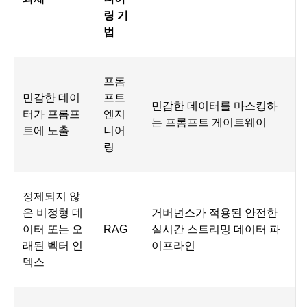
링 기
법
프롬
민감한 데이
프트
민감한 데이터를 마스킹하
터가 프롬프
엔지
는 프롬프트 게이트웨이
트에 노출
니어
링
정제되지 않
은 비정형 데
거버넌스가 적용된 안전한
이터 또는 오
RAG
실시간 스트리밍 데이터 파
래된 벡터 인
이프라인
덱스