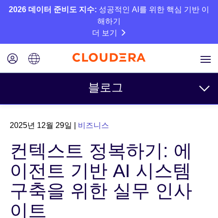
2026 데이터 준비도 지수:
성공적인 AI를 위한 핵심 기반 이
해하기
더 보기
블로그
주제
2025년 12월 29일
|
비즈니스
비즈니스
컨텍스트 정복하기: 에
기술
이전트 기반 AI 시스템
파트너
구축을 위한 실무 인사
문화
이트