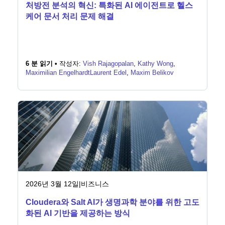
처방전 분석의 혁신: 특화된 AI 에이전트로 헬스
케어 문서 처리 문제 해결
6 분 읽기 •
작성자:
Vish Rajagopalan
,
Kathy Wong
,
Maximilian Engelhardt
Laurent Edel
,
Maxim Belikov
2026년 3월 12일
|
비즈니스
Cloudera와 Salt AI가 생명과학 분야를 위한 고도
화된 AI 기반을 제공하는 방식