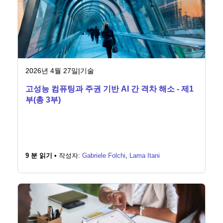
뉴스룸
2026년 4월 27일
|
기술
고성능 컴퓨팅과 주권 기반 AI 간 격차 해소 - 제1
부(총 3부)
9 분 읽기 •
작성자:
Gabriele Folchi
,
Lama Itani