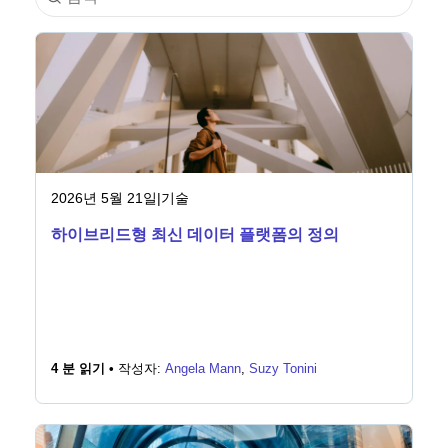
산업
금융 서비스
제조
보험
2026년 5월 21일
|
기술
하이브리드형 최신 데이터 플랫폼의 정의
통신
기술
공공 부문
4 분 읽기 •
작성자:
Angela Mann
,
Suzy Tonini
의료
교육