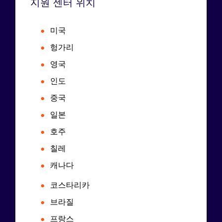
지원 센터 위치
미국
헝가리
영국
인도
중국
일본
호주
칠레
캐나다
코스타리카
브라질
프랑스