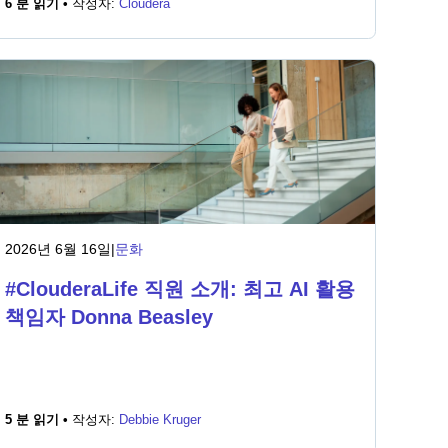
6 분 읽기 •
작성자:
Cloudera
2026년 6월 16일
|
문화
#ClouderaLife 직원 소개: 최고 AI 활용
책임자 Donna Beasley
5 분 읽기 •
작성자:
Debbie Kruger