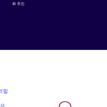
화 추진
 역할
로운