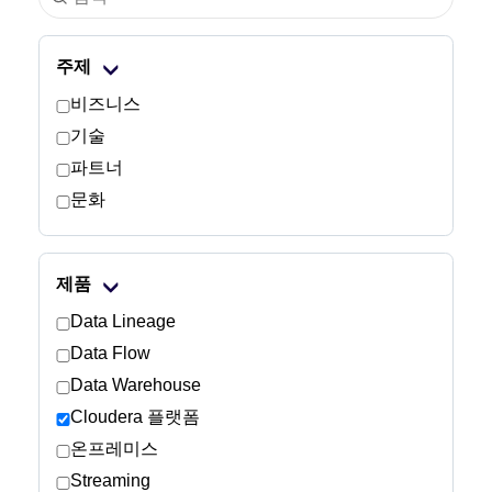
산업
주제
금융 서비스
비즈니스
기술
제조
파트너
문화
보험
통신
제품
기술
Data Lineage
Data Flow
공공 부문
Data Warehouse
Cloudera 플랫폼
의료
온프레미스
Streaming
교육