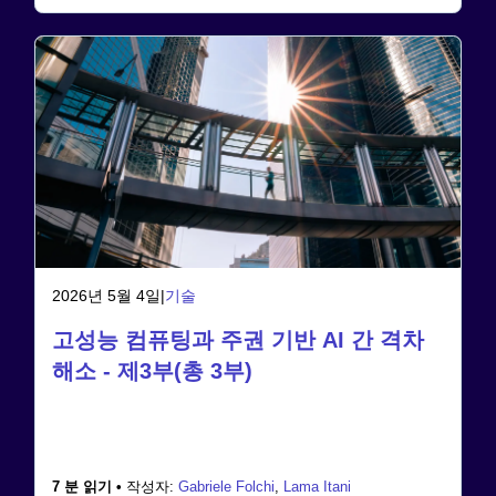
2026년 5월 4일
|
기술
고성능 컴퓨팅과 주권 기반 AI 간 격차
해소 - 제3부(총 3부)
7 분 읽기 •
작성자:
Gabriele Folchi
,
Lama Itani