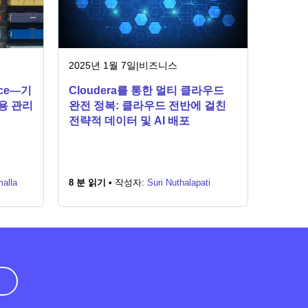
2025년 1월 7일
|
비즈니스
vice—기
Cloudera를 통한 멀티 클라우드
용 관리
완전 정복: 클라우드 전반에 걸친
전략적 데이터 및 AI 배포
alla
8 분 읽기 •
작성자:
Suri Nuthalapati
기