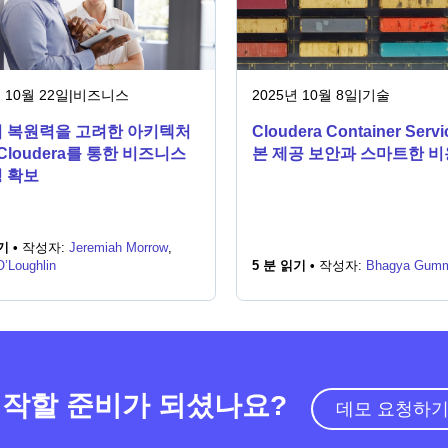
 10월 22일
|
비즈니스
2025년 10월 8일
|
기술
 복원력을 고려한 아키텍처
Cloudera Container Ser
Cloudera를 통한 비즈니스
본 제공 보안과 스마트한 비
 확보
기 •
작성자:
Jeremiah Morrow
,
O’Loughlin
5 분 읽기 •
작성자:
Bhagya Gumm
작할 준비가 되셨나요?
데모 요청하