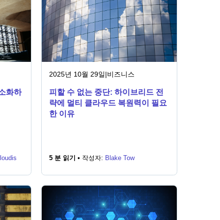
2025년 10월 29일
|
비즈니스
간소화하
피할 수 없는 중단: 하이브리드 전
략에 멀티 클라우드 복원력이 필요
한 이유
loudis
5 분 읽기 •
작성자:
Blake Tow