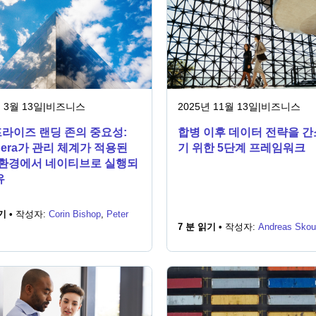
 3월 13일
|
비즈니스
2025년 11월 13일
|
비즈니스
라이즈 랜딩 존의 중요성:
합병 이후 데이터 전략을 
udera가 관리 체계가 적용된
기 위한 5단계 프레임워크
 환경에서 네이티브로 실행되
유
기 •
작성자:
Corin Bishop
,
Peter
7 분 읽기 •
작성자:
Andreas Skou