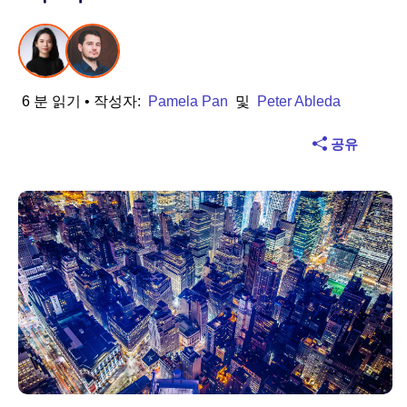
산업
금융 서비스
6 분 읽기
• 작성자:
Pamela Pan
및
Peter Ableda
제조
공유
보험
통신
기술
공공 부문
의료
교육