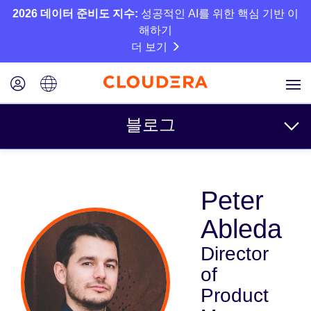
2026 데이터 준비도 지수:
성공적인 AI를 위한 핵심 기반 이
해하기
더 보기
블로그
주제
Peter
비즈니스
Ableda
기술
Director
파트너
of
문화
Product