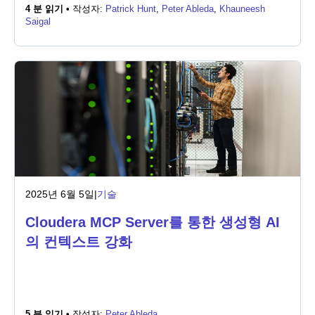
4 분 읽기 •
작성자:
Patrick Hunt
,
Peter Ableda
,
Khauneesh
Saigal
2025년 6월 5일
|
기술
Cloudera MCP Server를 통한 생성형 AI
의 컨텍스트 강화
5 분 읽기 •
작성자:
Peter Ableda