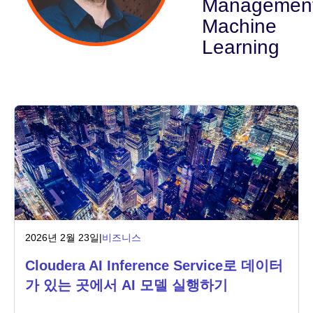
Management
Machine
산업
Learning
금융 서비스
제조
보험
통신
기술
공공 부문
2026년 2월 23일
|
비즈니스
Cloudera AI Inference Service로 데이터
의료
가 있는 곳에서 AI 모델 실행하기
교육