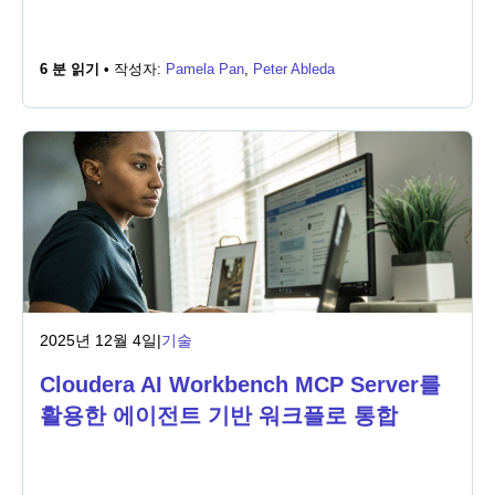
뉴스룸
6 분 읽기 •
작성자:
Pamela Pan
,
Peter Ableda
2025년 12월 4일
|
기술
Cloudera AI Workbench MCP Server를
활용한 에이전트 기반 워크플로 통합