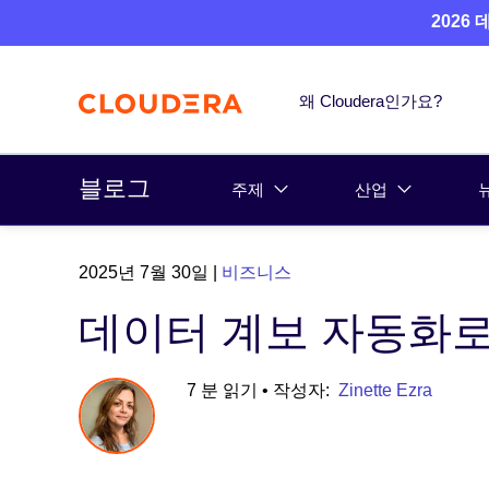
2026
왜 Cloudera인가요?
블로그
주제
산업
2025년 7월 30일
|
비즈니스
데이터 계보 자동화로
7 분 읽기
• 작성자:
Zinette Ezra