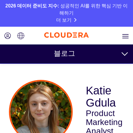
2026 데이터 준비도 지수:
성공적인 AI를 위한 핵심 기반 이
해하기
더 보기
블로그
주제
Katie
비즈니스
Gdula
기술
Product
파트너
Marketing
문화
Analyst