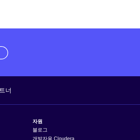
기
트너
자원
블로그
개발자용 Cloudera