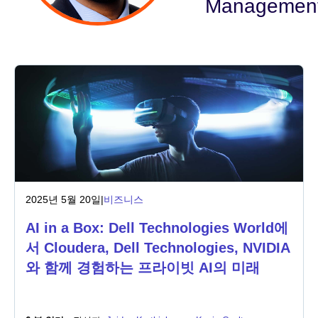
Managemen
산업
금융 서비스
제조
보험
통신
2025년 5월 20일
|
비즈니스
기술
AI in a Box: Dell Technologies World에
공공 부문
서 Cloudera, Dell Technologies, NVIDIA
와 함께 경험하는 프라이빗 AI의 미래
의료
교육