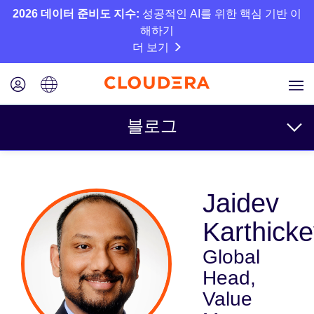
2026 데이터 준비도 지수:
성공적인 AI를 위한 핵심 기반 이
해하기
더 보기
블로그
주제
Jaidev
비즈니스
Karthick
기술
Global
파트너
Head,
문화
Value