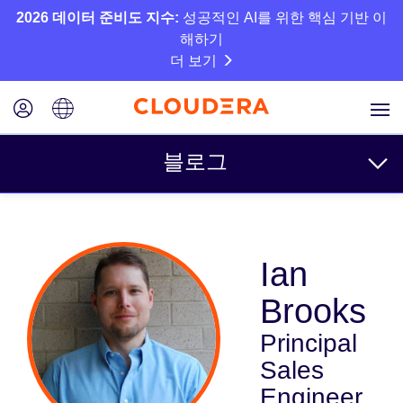
2026 데이터 준비도 지수:
성공적인 AI를 위한 핵심 기반 이
해하기
더 보기
블로그
주제
Ian
비즈니스
Brooks
기술
Principal
파트너
Sales
문화
Engineer