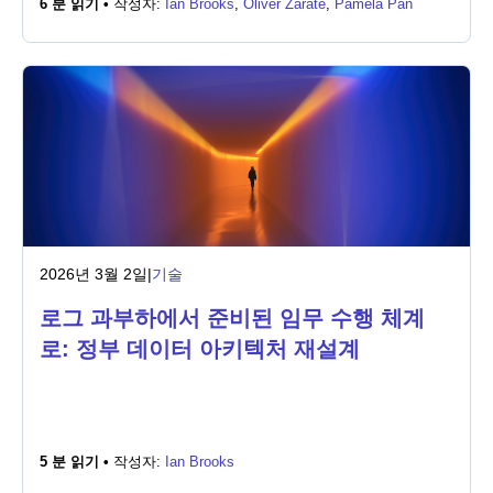
6 분 읽기 •
작성자:
Ian Brooks
,
Oliver Zarate
,
Pamela Pan
뉴스룸
2026년 3월 2일
|
기술
로그 과부하에서 준비된 임무 수행 체계
로: 정부 데이터 아키텍처 재설계
5 분 읽기 •
작성자:
Ian Brooks