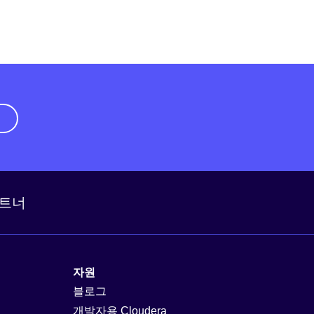
기
트너
자원
블로그
개발자용 Cloudera