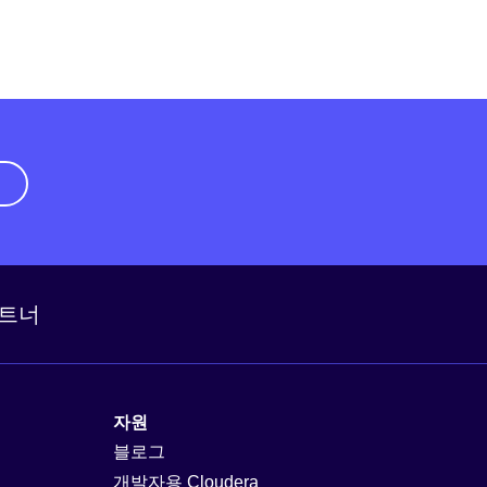
기
트너
자원
블로그
개발자용 Cloudera