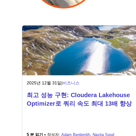
2025년 12월 31일
|
비즈니스
최고 성능 구현: Cloudera Lakehouse
Optimizer로 쿼리 속도 최대 13배 향상
5 분 읽기 •
작성자:
Adam Benlemlih
,
Navita Sood