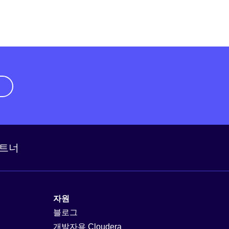
기
트너
자원
블로그
개발자용 Cloudera