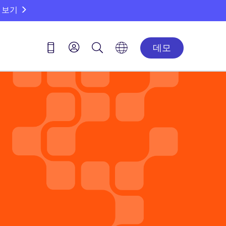
 보기
데모