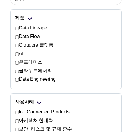
산업
제품
금융 서비스
Data Lineage
Data Flow
제조
Cloudera 플랫폼
AI
보험
온프레미스
통신
클라우드에서의
Data Engineering
기술
공공 부문
사용사례
IoT Connected Products
의료
아키텍처 현대화
보안, 리스크 및 규제 준수
교육