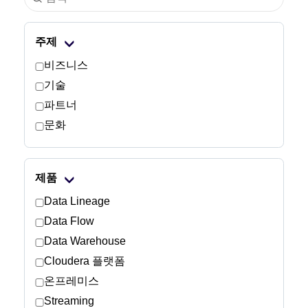
산업
주제
금융 서비스
비즈니스
기술
제조
파트너
문화
보험
통신
제품
기술
Data Lineage
Data Flow
공공 부문
Data Warehouse
Cloudera 플랫폼
의료
온프레미스
Streaming
교육