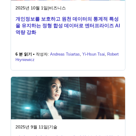
2025년 10월 1일
|
비즈니스
개인정보를 보호하고 원천 데이터의 통계적 특성
을 유지하는 정형 합성 데이터로 엔터프라이즈 AI
역량 강화
6 분 읽기 •
작성자:
Andreas Tsiartas
,
Yi-Hsun Tsai
,
Robert
Hryniewicz
2025년 9월 11일
|
기술