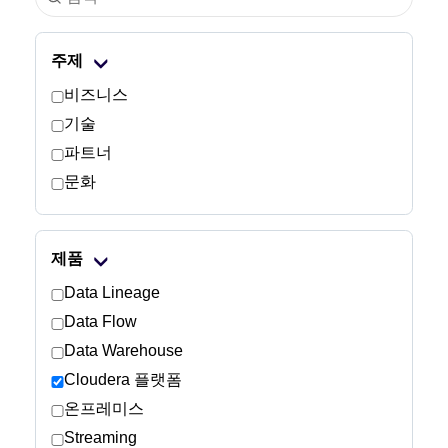
산업
주제
금융 서비스
비즈니스
기술
제조
파트너
문화
보험
통신
제품
기술
Data Lineage
Data Flow
공공 부문
Data Warehouse
Cloudera 플랫폼
의료
온프레미스
Streaming
교육